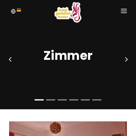
WILLKOMMEN
BUCHEN
Zimmer
ZIMMER
ANFRAGEN
BILDERGALERIE