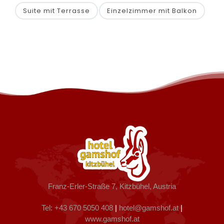
Suite mit Terrasse
Einzelzimmer mit Balkon
Franz-Erler-Straße 7, Kitzbühel, Austria
Tel: +43 670 5050 408
|
hotel@gamshof.at
|
www.gamshof.at