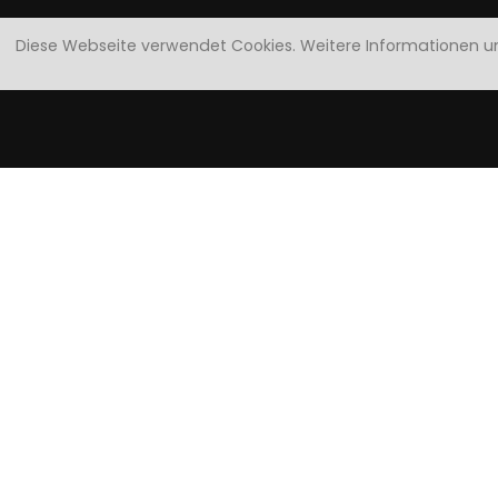
Diese Webseite verwendet Cookies.
Weitere Informationen u
Famil
Geräumiges Zimmer im Tiroler Stil mit Box Spring 
Bad mit Dusche, WC, Shampoo,
Haartrockner
| g
und großem TV |
große Terrasse
| Couch als mögl