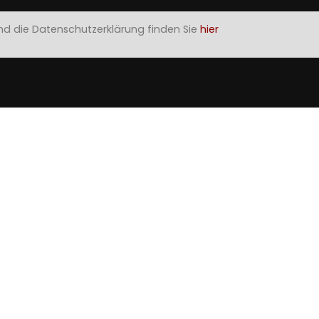
nd die Datenschutzerklärung finden Sie
hier
ien Suite mit Frühstück
Doppelbett - ca. 30m²
ratis WLAN | Kleiderschrank mit Safe |
2. abgetrennter Raum
mit 
iches Zusatzbett mit extra Topper (150 x 200 cm)