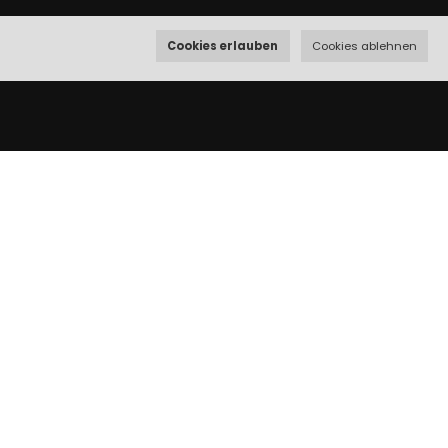
Cookies erlauben
Cookies ablehnen
ZIMMER
Doppelzimmer
Couch
Familienzimmer
Doppelzimmer mit Balkon
Doppelzimmer plus mit
Balkon