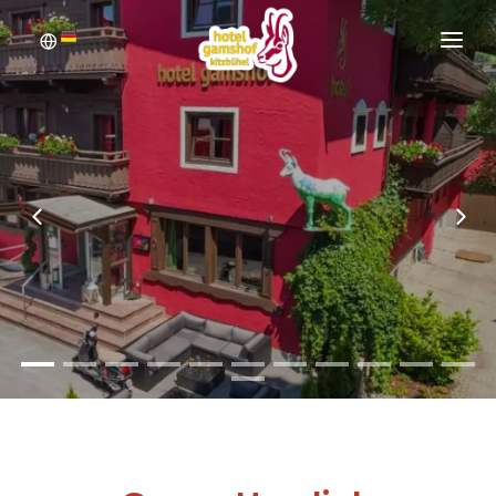
WILLKOMMEN
BUCHEN
ZIMMER
ANFRAGEN
BILDERGALERIE